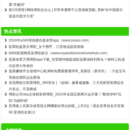
展“关键词”
新2代理登1网络博彩合法么 | 印军奔袭两千公里拯救货船, 竟称“向中国展示
谁是印度洋大哥”
热点资讯
2024年uG环球色碟百盈体育app（www.zeqxu.com）
彩票轮盘普京博彩_女子围甲，江苏致远提前保级
6868彩票网英皇博彩娱乐（www.royaloddszonehomehub.com）
亚新体育万博博彩app下载_布雷斯特能延续欧冠赛场胜利势头？南特上轮成
功反弹力争保持
菠菜赚钱平台游戏中心欧洲杯免费观看懂球帝_高新区（新市区）：汗血宝马
亮相全国民运会赛场
皇冠网投注彩票博彩_360安全 | 《似锦》越看逾越瘾，三大笑剧变装撑起全
片笑点，不屈弗成
博彩公司nba太准财富榜博彩_2023年全国互联网大会开幕！“数智伊利”玩
转“乌镇时候”
亚博真人百家乐体育投注网哪家好用点的呢_上升2位！国足世界排名升至第
90 亚洲排名第13