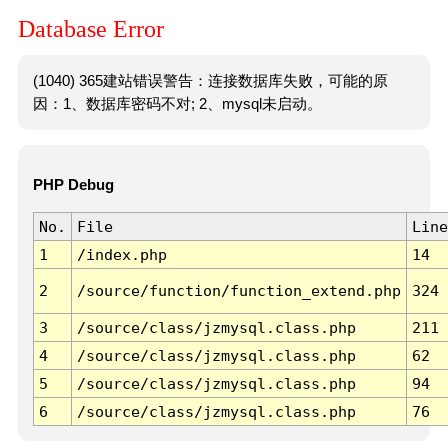
Database Error
(1040) 365建站错误警告：连接数据库失败，可能的原
因：1、数据库密码不对; 2、mysql未启动。
PHP Debug
No.
File
Line
1
/index.php
14
2
/source/function/function_extend.php
324
3
/source/class/jzmysql.class.php
211
4
/source/class/jzmysql.class.php
62
5
/source/class/jzmysql.class.php
94
6
/source/class/jzmysql.class.php
76