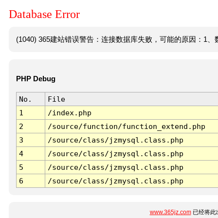
Database Error
(1040) 365建站错误警告：连接数据库失败，可能的原因：1、数
PHP Debug
No.
File
1
/index.php
2
/source/function/function_extend.php
3
/source/class/jzmysql.class.php
4
/source/class/jzmysql.class.php
5
/source/class/jzmysql.class.php
6
/source/class/jzmysql.class.php
www.365jz.com
已经将此