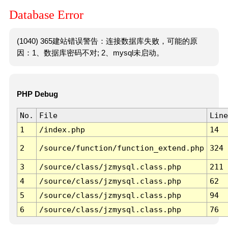
Database Error
(1040) 365建站错误警告：连接数据库失败，可能的原
因：1、数据库密码不对; 2、mysql未启动。
PHP Debug
No.
File
Line
1
/index.php
14
2
/source/function/function_extend.php
324
3
/source/class/jzmysql.class.php
211
4
/source/class/jzmysql.class.php
62
5
/source/class/jzmysql.class.php
94
6
/source/class/jzmysql.class.php
76