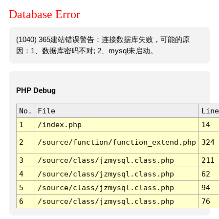
Database Error
(1040) 365建站错误警告：连接数据库失败，可能的原
因：1、数据库密码不对; 2、mysql未启动。
PHP Debug
No.
File
Line
1
/index.php
14
2
/source/function/function_extend.php
324
3
/source/class/jzmysql.class.php
211
4
/source/class/jzmysql.class.php
62
5
/source/class/jzmysql.class.php
94
6
/source/class/jzmysql.class.php
76