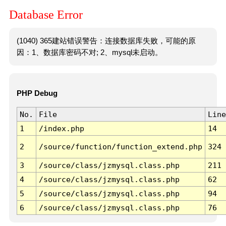
Database Error
(1040) 365建站错误警告：连接数据库失败，可能的原
因：1、数据库密码不对; 2、mysql未启动。
PHP Debug
No.
File
Line
1
/index.php
14
2
/source/function/function_extend.php
324
3
/source/class/jzmysql.class.php
211
4
/source/class/jzmysql.class.php
62
5
/source/class/jzmysql.class.php
94
6
/source/class/jzmysql.class.php
76