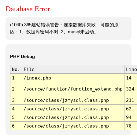
Database Error
(1040) 365建站错误警告：连接数据库失败，可能的原
因：1、数据库密码不对; 2、mysql未启动。
PHP Debug
No.
File
Line
1
/index.php
14
2
/source/function/function_extend.php
324
3
/source/class/jzmysql.class.php
211
4
/source/class/jzmysql.class.php
62
5
/source/class/jzmysql.class.php
94
6
/source/class/jzmysql.class.php
76