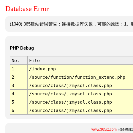
Database Error
(1040) 365建站错误警告：连接数据库失败，可能的原因：1、数
PHP Debug
No.
File
1
/index.php
2
/source/function/function_extend.php
3
/source/class/jzmysql.class.php
4
/source/class/jzmysql.class.php
5
/source/class/jzmysql.class.php
6
/source/class/jzmysql.class.php
www.365jz.com
已经将此