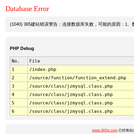
Database Error
(1040) 365建站错误警告：连接数据库失败，可能的原因：1、数
PHP Debug
No.
File
1
/index.php
2
/source/function/function_extend.php
3
/source/class/jzmysql.class.php
4
/source/class/jzmysql.class.php
5
/source/class/jzmysql.class.php
6
/source/class/jzmysql.class.php
www.365jz.com
已经将此