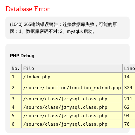
Database Error
(1040) 365建站错误警告：连接数据库失败，可能的原
因：1、数据库密码不对; 2、mysql未启动。
PHP Debug
No.
File
Line
1
/index.php
14
2
/source/function/function_extend.php
324
3
/source/class/jzmysql.class.php
211
4
/source/class/jzmysql.class.php
62
5
/source/class/jzmysql.class.php
94
6
/source/class/jzmysql.class.php
76