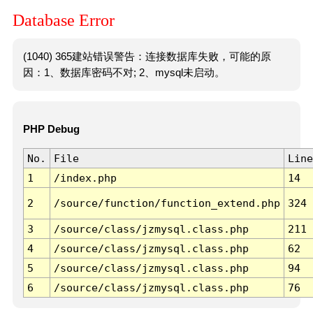
Database Error
(1040) 365建站错误警告：连接数据库失败，可能的原
因：1、数据库密码不对; 2、mysql未启动。
PHP Debug
No.
File
Line
1
/index.php
14
2
/source/function/function_extend.php
324
3
/source/class/jzmysql.class.php
211
4
/source/class/jzmysql.class.php
62
5
/source/class/jzmysql.class.php
94
6
/source/class/jzmysql.class.php
76