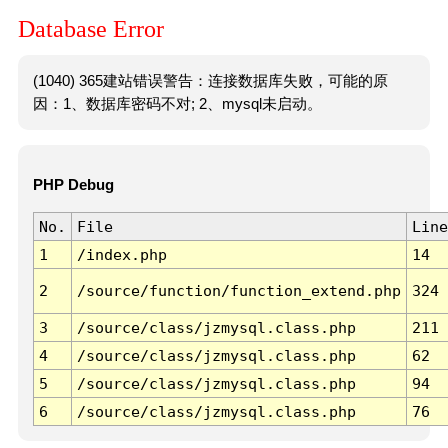
Database Error
(1040) 365建站错误警告：连接数据库失败，可能的原
因：1、数据库密码不对; 2、mysql未启动。
PHP Debug
No.
File
Line
1
/index.php
14
2
/source/function/function_extend.php
324
3
/source/class/jzmysql.class.php
211
4
/source/class/jzmysql.class.php
62
5
/source/class/jzmysql.class.php
94
6
/source/class/jzmysql.class.php
76